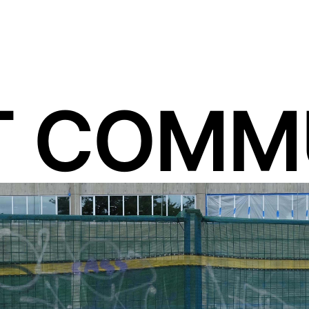
T COMM
n