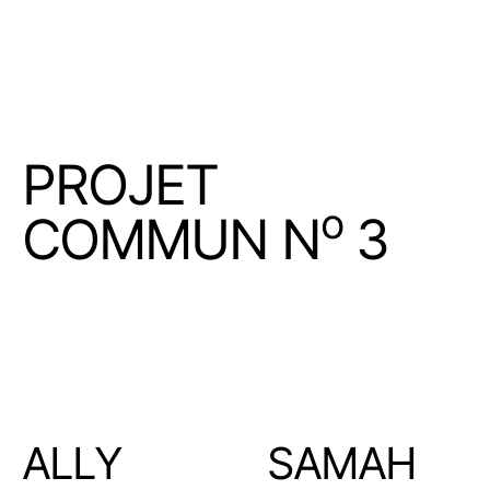
Skip
Projet
to
commun
content
PROJET
o
COMMUN N
3
ALLY
SAMAH